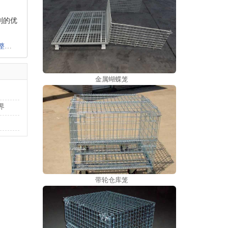
别的优
界
金属蝴蝶笼
界
带轮仓库笼