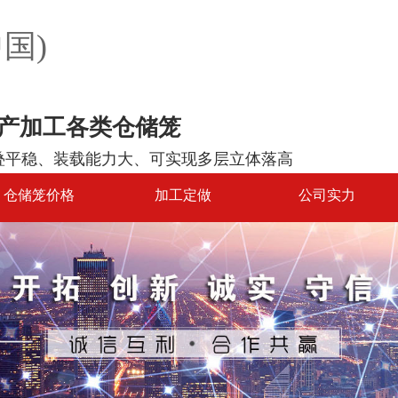
国)
产加工各类仓储笼
叠平稳、装载能力大、可实现多层立体落高
仓储笼价格
加工定做
公司实力