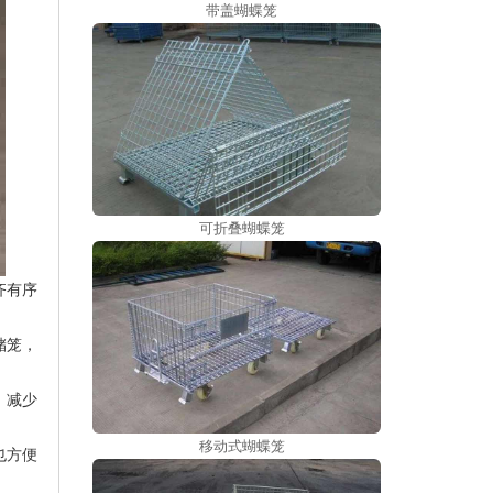
带盖蝴蝶笼
可折叠蝴蝶笼
齐有序
储笼，
，减少
移动式蝴蝶笼
也方便